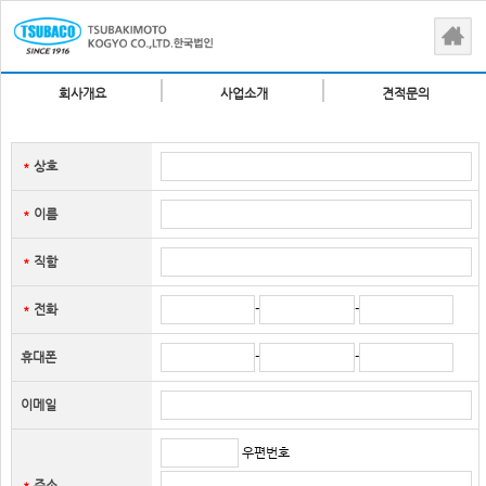
회사개요
사업소개
견적문의
상호
＊
이름
＊
직함
＊
-
-
전화
＊
-
-
휴대폰
이메일
우편번호
주소
＊